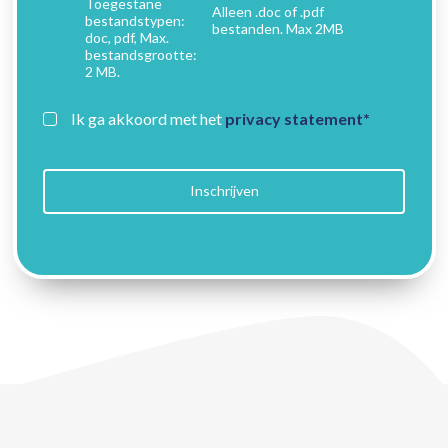
Toegestane
Alleen .doc of .pdf
bestandstypen:
bestanden. Max 2MB
doc, pdf, Max.
bestandsgrootte:
2 MB.
Toestemming
*
Ik ga akkoord met het
privacy statement*
*